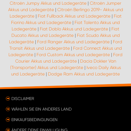
Citroën Jumpy Akkus und Ladegeräte
|
Citroën Jumper
Akkus und Ladegeräte
|
Citroën Berlingo 2019- Akkus und
Ladegeräte
|
Fiat Fullback Akkus und Ladegeräte
|
Fiat
Fiorino Akkus und Ladegeräte
|
Fiat Talento Akkus und
Ladegeräte
|
Fiat Doblo Akkus und Ladegeräte
|
Fiat
Ducato Akkus und Ladegeräte
|
Fiat Scudo Akkus und
Ladegeräte
|
Ford Ranger Akkus und Ladegeräte
|
Ford
Transit Akkus und Ladegeräte
|
Ford Connect Akkus und
Ladegeräte
|
Ford Custom Akkus und Ladegeräte
|
Ford
Courier Akkus und Ladegeräte
|
Dacia Dokker Van
(Transporter) Akkus und Ladegeräte
|
Iveco Daily Akkus
und Ladegeräte
|
Dodge Ram Akkus und Ladegeräte
DISCLAIMER
WÄHLEN SIE EIN ANDERES LAND
EINKAUFSBEDINGUNGEN
ÄNDERE DEINE EINWILLIGUNG