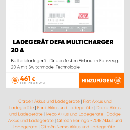
LADEGERÄT DEFA MULTICHARGER
20 A
Batterieladegerät für den festen Einbau im Fahrzeug.
20 A mit Switchmode-Technologie
461
€
HINZUFÜGEN
EXKL. 20 % MWST.
Citroën Akkus und Ladegeräte
|
Fiat Akkus und
Ladegeräte
|
Ford Akkus und Ladegeräte
|
Dacia Akkus
und Ladegeräte
|
Iveco Akkus und Ladegeräte
|
Dodge
Akkus und Ladegeräte
|
Citroën Berlingo -2018 Akkus und
Ladegeräte
|
Citroën Nemo Akkus und Ladegeräte
|