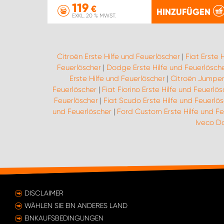
119
€
HINZUFÜGEN
EXKL. 20 % MWST.
Citroën Erste Hilfe und Feuerlöscher
|
Fiat Erste 
Feuerlöscher
|
Dodge Erste Hilfe und Feuerlösch
Erste Hilfe und Feuerlöscher
|
Citroën Jumper 
Feuerlöscher
|
Fiat Fiorino Erste Hilfe und Feuerlö
Feuerlöscher
|
Fiat Scudo Erste Hilfe und Feuerlö
und Feuerlöscher
|
Ford Custom Erste Hilfe und Fe
Iveco Da
DISCLAIMER
WÄHLEN SIE EIN ANDERES LAND
EINKAUFSBEDINGUNGEN