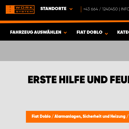
STANDORTE
+43 664 / 1240450 | I
FAHRZEUG AUSWÄHLEN
FIAT DOBLO
KATE
ERGEBNISSE ANZEIGEN -
383
ARTIKEL
ERSTE HILFE UND FE
Fiat Doblo
/
Alarmanlagen, Sicherheit und Heizung