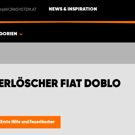
NFO@WORKSYSTEM.AT
NEWS & INSPIRATION
GORIEN
UERLÖSCHER FIAT DOBLO
/
Erste Hilfe und Feuerlöscher