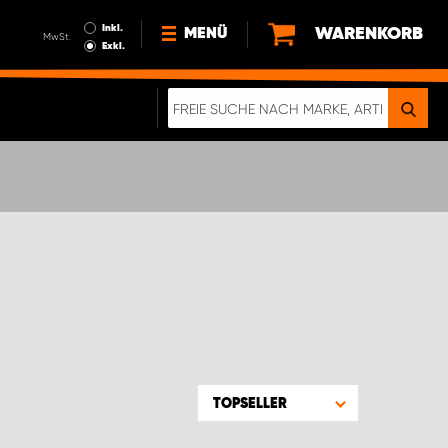
Inkl.
WARENKORB
MENÜ
MwSt.
Exkl.
NEWS
ÜBER UNS
NACHHALTIGKEIT
DIGITALE BROSCHÜRE
WERDEN SIE PROPARTNER!
AGB ÖSTERREICH
DATENSCHUTZERKLÄRUNG
IMPRESSUM
TOPSELLER