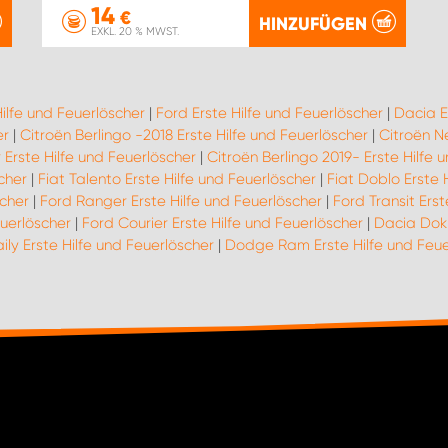
14
€
HINZUFÜGEN
EXKL. 20 % MWST.
Hilfe und Feuerlöscher
|
Ford Erste Hilfe und Feuerlöscher
|
Dacia E
er
|
Citroën Berlingo -2018 Erste Hilfe und Feuerlöscher
|
Citroën N
Erste Hilfe und Feuerlöscher
|
Citroën Berlingo 2019- Erste Hilfe 
scher
|
Fiat Talento Erste Hilfe und Feuerlöscher
|
Fiat Doblo Erste 
scher
|
Ford Ranger Erste Hilfe und Feuerlöscher
|
Ford Transit Erst
uerlöscher
|
Ford Courier Erste Hilfe und Feuerlöscher
|
Dacia Dokk
ily Erste Hilfe und Feuerlöscher
|
Dodge Ram Erste Hilfe und Feue