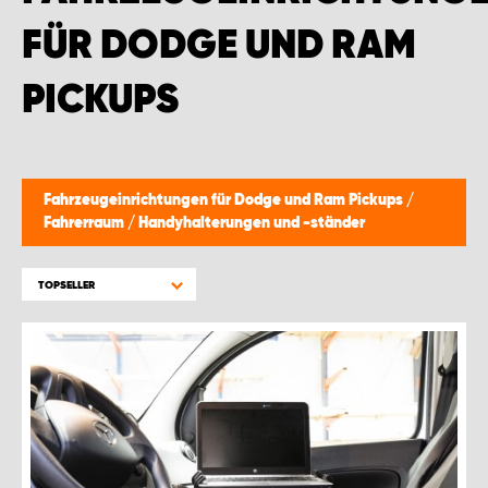
MONTAGEPARTNER WIEN 1230
FÜR DODGE UND RAM
SCHAURAUM ÖSTERREICH
PICKUPS
Fahrzeugeinrichtungen für Dodge und Ram Pickups
/
Fahrerraum
/
Handyhalterungen und -ständer
TOPSELLER