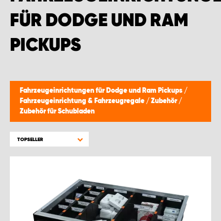
MONTAGEPARTNER WIEN 1230
FÜR DODGE UND RAM
SCHAURAUM ÖSTERREICH
PICKUPS
Fahrzeugeinrichtungen für Dodge und Ram Pickups
/
Fahrzeugeinrichtung & Fahrzeugregale
/
Zubehör
/
Zubehör für Schubladen
TOPSELLER