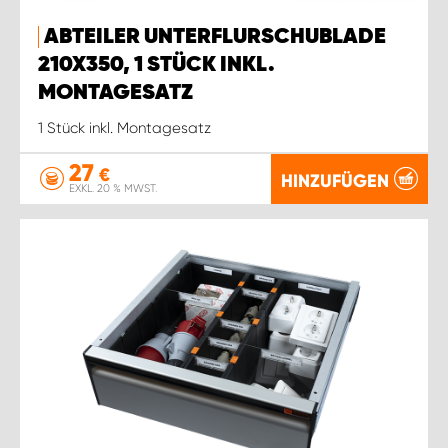
ABTEILER UNTERFLURSCHUBLADE
210X350, 1 STÜCK INKL.
MONTAGESATZ
1 Stück inkl. Montagesatz
27
€
HINZUFÜGEN
EXKL. 20 % MWST.