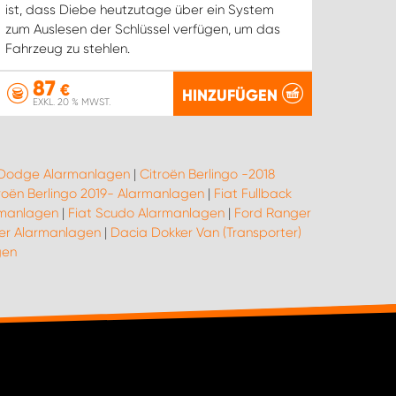
ist, dass Diebe heutzutage über ein System
zum Auslesen der Schlüssel verfügen, um das
Fahrzeug zu stehlen.
87
€
HINZUFÜGEN
EXKL. 20 % MWST.
Dodge Alarmanlagen
|
Citroën Berlingo -2018
roën Berlingo 2019- Alarmanlagen
|
Fiat Fullback
rmanlagen
|
Fiat Scudo Alarmanlagen
|
Ford Ranger
ier Alarmanlagen
|
Dacia Dokker Van (Transporter)
gen