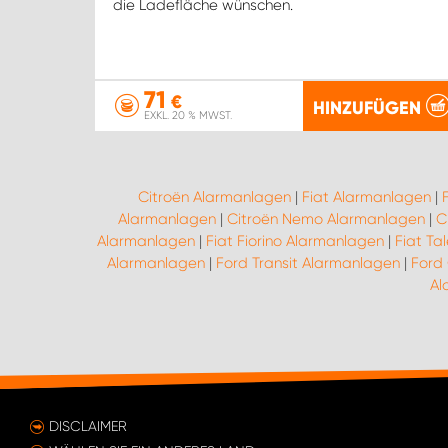
die Ladefläche wünschen.
71
€
HINZUFÜGEN
EXKL. 20 % MWST.
Citroën Alarmanlagen
|
Fiat Alarmanlagen
|
Alarmanlagen
|
Citroën Nemo Alarmanlagen
|
C
Alarmanlagen
|
Fiat Fiorino Alarmanlagen
|
Fiat Ta
Alarmanlagen
|
Ford Transit Alarmanlagen
|
Ford
Al
DISCLAIMER