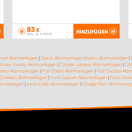
83
€
HINZUFÜGEN
EXKL. 20 % MWST.
Ford Alarmanlagen
|
Dacia Alarmanlagen
|
Iveco Alarmanlagen
|
itroën Jumpy Alarmanlagen
|
Citroën Jumper Alarmanlagen
|
Cit
lento Alarmanlagen
|
Fiat Doblo Alarmanlagen
|
Fiat Ducato Ala
 Connect Alarmanlagen
|
Ford Custom Alarmanlagen
|
Ford Cour
armanlagen
|
Iveco Daily Alarmanlagen
|
Dodge Ram Alarmanla