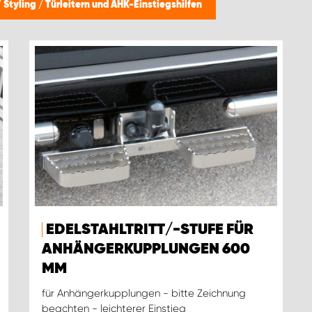
/
Styling
/
Türleitern und AHK-Einstiegshilfen
EDELSTAHLTRITT/-STUFE FÜR
ANHÄNGERKUPPLUNGEN 600
MM
für Anhängerkupplungen - bitte Zeichnung
beachten - leichterer Einstieg