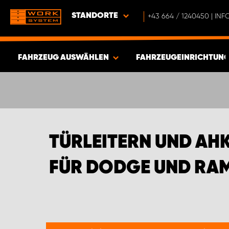
STANDORTE
+43 664 / 1240450 | I
FAHRZEUG AUSWÄHLEN
FAHRZEUGEINRICHTUNG
ERGEBNISSE ANZEIGEN -
335
ARTIKEL
TÜRLEITERN UND AH
FÜR DODGE UND RAM