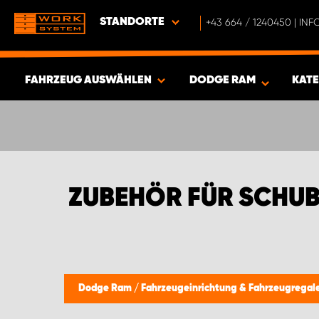
STANDORTE
+43 664 / 1240450 | I
FAHRZEUG AUSWÄHLEN
DODGE RAM
KAT
ERGEBNISSE ANZEIGEN -
335
ARTIKEL
ZUBEHÖR FÜR SCHU
Dodge Ram
/
Fahrzeugeinrichtung & Fahrzeugregal