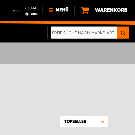
Inkl.
WARENKORB
MENÜ
MwSt.
Exkl.
NEWS
ÜBER UNS
NACHHALTIGKEIT
DIGITALE BROSCHÜRE
WERDEN SIE PROPARTNER!
AGB ÖSTERREICH
DATENSCHUTZERKLÄRUNG
IMPRESSUM
TOPSELLER