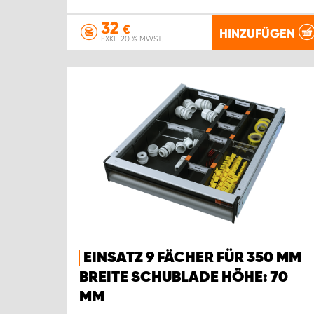
32
€
HINZUFÜGEN
EXKL. 20 % MWST.
EINSATZ 9 FÄCHER FÜR 350 MM
BREITE SCHUBLADE HÖHE: 70
MM