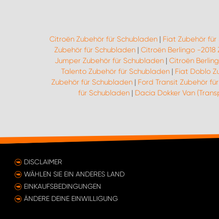
Citroën Zubehör für Schubladen
|
Fiat Zubehör fü
Zubehör für Schubladen
|
Citroën Berlingo -2018
Jumper Zubehör für Schubladen
|
Citroën Berlin
Talento Zubehör für Schubladen
|
Fiat Doblo Z
Zubehör für Schubladen
|
Ford Transit Zubehör fü
für Schubladen
|
Dacia Dokker Van (Trans
DISCLAIMER
WÄHLEN SIE EIN ANDERES LAND
EINKAUFSBEDINGUNGEN
ÄNDERE DEINE EINWILLIGUNG