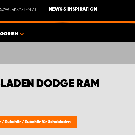
NFO@WORKSYSTEM.AT
NEWS & INSPIRATION
EGORIEN
BLADEN DODGE RAM
e
/
Zubehör
/
Zubehör für Schubladen