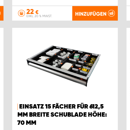
22
€
HINZUFÜGEN
EXKL. 20 % MWST.
EINSATZ 15 FÄCHER FÜR 612,5
MM BREITE SCHUBLADE HÖHE:
70 MM