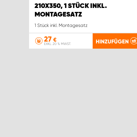
210X350, 1 STÜCK INKL.
MONTAGESATZ
1 Stück inkl. Montagesatz
27
€
HINZUFÜGEN
EXKL. 20 % MWST.