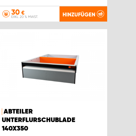
30
€
HINZUFÜGEN
EXKL. 20 % MWST.
ABTEILER
UNTERFLURSCHUBLADE
140X350