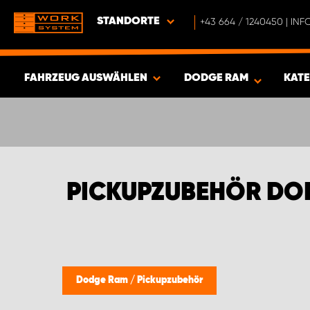
STANDORTE
+43 664 / 1240450 | I
FAHRZEUG AUSWÄHLEN
DODGE RAM
KAT
ERGEBNISSE ANZEIGEN -
335
ARTIKEL
PICKUPZUBEHÖR DO
Dodge Ram
/
Pickupzubehör