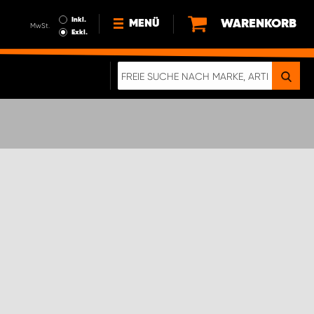
Inkl.
WARENKORB
MENÜ
MwSt.
Exkl.
NEWS
ÜBER UNS
NACHHALTIGKEIT
DIGITALE BROSCHÜRE
WERDEN SIE PROPARTNER!
AGB ÖSTERREICH
DATENSCHUTZERKLÄRUNG
IMPRESSUM