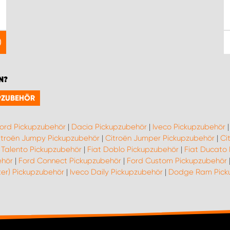
N?
UPZUBEHÖR
ord Pickupzubehör
|
Dacia Pickupzubehör
|
Iveco Pickupzubehör
itroën Jumpy Pickupzubehör
|
Citroën Jumper Pickupzubehör
|
Ci
 Talento Pickupzubehör
|
Fiat Doblo Pickupzubehör
|
Fiat Ducato
ehör
|
Ford Connect Pickupzubehör
|
Ford Custom Pickupzubehör
ter) Pickupzubehör
|
Iveco Daily Pickupzubehör
|
Dodge Ram Pick