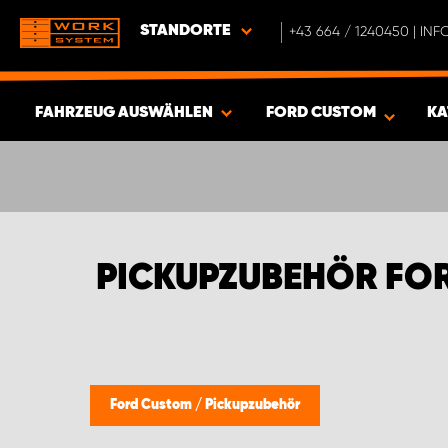
STANDORTE
+43 664 / 1240450 | I
FAHRZEUG AUSWÄHLEN
FORD CUSTOM
KA
ERGEBNISSE ANZEIGEN -
453
ARTIKEL
PICKUPZUBEHÖR FO
Ford Custom
/
Pickupzubehör