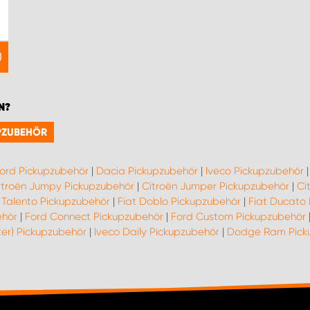
N?
UPZUBEHÖR
ord Pickupzubehör
|
Dacia Pickupzubehör
|
Iveco Pickupzubehör
itroën Jumpy Pickupzubehör
|
Citroën Jumper Pickupzubehör
|
Ci
 Talento Pickupzubehör
|
Fiat Doblo Pickupzubehör
|
Fiat Ducato
ehör
|
Ford Connect Pickupzubehör
|
Ford Custom Pickupzubehör
ter) Pickupzubehör
|
Iveco Daily Pickupzubehör
|
Dodge Ram Pick