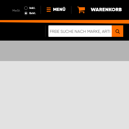
Inkl.
WARENKORB
MENÜ
MwSt.
Exkl.
NEWS
ÜBER UNS
NACHHALTIGKEIT
DIGITALE BROSCHÜRE
WERDEN SIE PROPARTNER!
AGB ÖSTERREICH
DATENSCHUTZERKLÄRUNG
IMPRESSUM