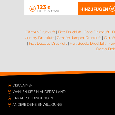
123
€
HINZUFÜGEN
EXKL. 20 % MWST.
Citroën Druckluft
|
Fiat Druckluft
|
Ford Druckluft
|
D
Jumpy Druckluft
|
Citroën Jumper Druckluft
|
Citroë
|
Fiat Ducato Druckluft
|
Fiat Scudo Druckluft
|
For
Dacia Dokk
DISCLAIMER
WÄHLEN SIE EIN ANDERES LAND
EINKAUFSBEDINGUNGEN
ÄNDERE DEINE EINWILLIGUNG