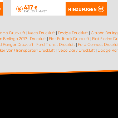
417
€
HINZUFÜGEN
EXKL. 20 % MWST.
acia Druckluft
|
Iveco Druckluft
|
Dodge Druckluft
|
Citroën Berling
n Berlingo 2019- Druckluft
|
Fiat Fullback Druckluft
|
Fiat Fiorino Dr
d Ranger Druckluft
|
Ford Transit Druckluft
|
Ford Connect Drucklu
er Van (Transporter) Druckluft
|
Iveco Daily Druckluft
|
Dodge Ram