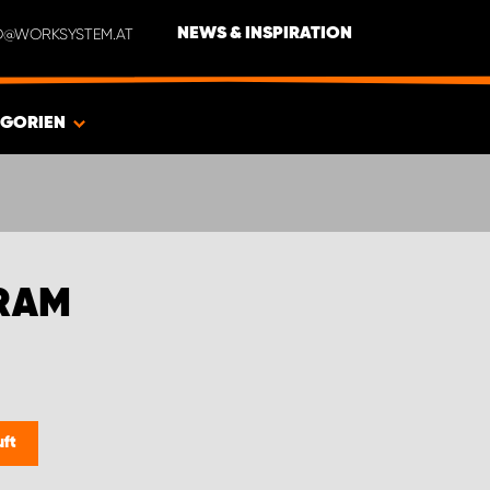
NFO@WORKSYSTEM.AT
NEWS & INSPIRATION
EGORIEN
RAM
uft