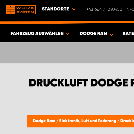
STANDORTE
+43 664 / 1240450 | I
FAHRZEUG AUSWÄHLEN
DODGE RAM
KAT
ERGEBNISSE ANZEIGEN -
335
ARTIKEL
DRUCKLUFT DODGE 
Dodge Ram
/
Elektronik, Luft und Federung
/
Druckl