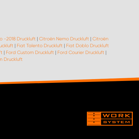
o -2018 Druckluft
|
Citroën Nemo Druckluft
|
Citroën
uckluft
|
Fiat Talento Druckluft
|
Fiat Doblo Druckluft
ft
|
Ford Custom Druckluft
|
Ford Courier Druckluft
|
 Druckluft