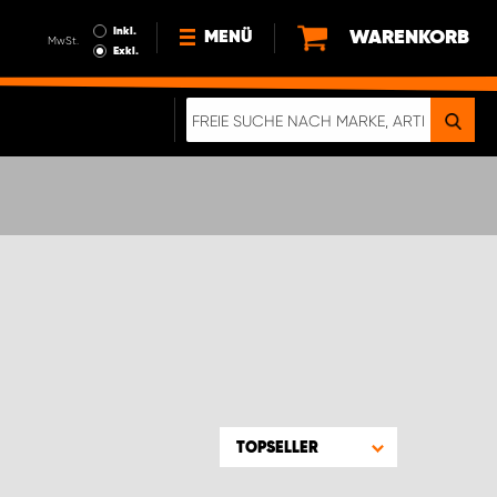
Inkl.
WARENKORB
MENÜ
MwSt.
Exkl.
NEWS
ÜBER UNS
NACHHALTIGKEIT
DIGITALE BROSCHÜRE
WERDEN SIE PROPARTNER!
AGB ÖSTERREICH
DATENSCHUTZERKLÄRUNG
IMPRESSUM
TOPSELLER