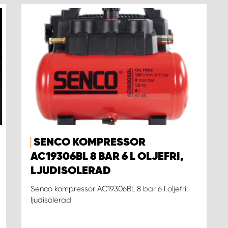
SENCO KOMPRESSOR
AC19306BL 8 BAR 6 L OLJEFRI,
LJUDISOLERAD
Senco kompressor AC19306BL 8 bar 6 l oljefri,
ljudisolerad