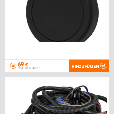
69
€
HINZUFÜGEN
EXKL. 20 % MWST.