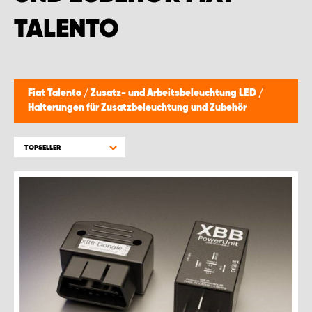
MONTAGEPARTNER WIEN 1230
TALENTO
SCHAURAUM ÖSTERREICH
Fiat Talento
/
Zusatz- und Arbeitsbeleuchtung LED
/
Halterungen für Zusatzbeleuchtung und Zubehör
TOPSELLER