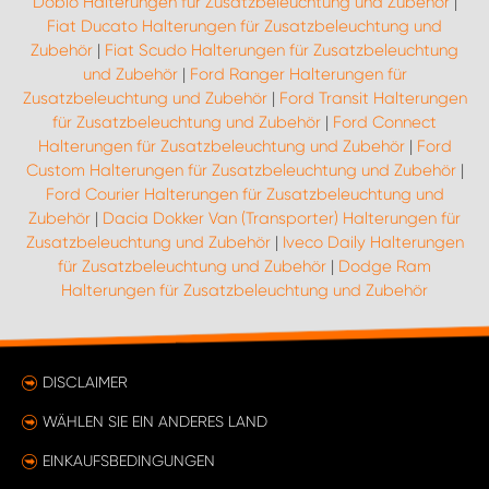
Doblo Halterungen für Zusatzbeleuchtung und Zubehör
|
Fiat Ducato Halterungen für Zusatzbeleuchtung und
Zubehör
|
Fiat Scudo Halterungen für Zusatzbeleuchtung
und Zubehör
|
Ford Ranger Halterungen für
Zusatzbeleuchtung und Zubehör
|
Ford Transit Halterungen
für Zusatzbeleuchtung und Zubehör
|
Ford Connect
Halterungen für Zusatzbeleuchtung und Zubehör
|
Ford
Custom Halterungen für Zusatzbeleuchtung und Zubehör
|
Ford Courier Halterungen für Zusatzbeleuchtung und
Zubehör
|
Dacia Dokker Van (Transporter) Halterungen für
Zusatzbeleuchtung und Zubehör
|
Iveco Daily Halterungen
für Zusatzbeleuchtung und Zubehör
|
Dodge Ram
Halterungen für Zusatzbeleuchtung und Zubehör
DISCLAIMER
WÄHLEN SIE EIN ANDERES LAND
EINKAUFSBEDINGUNGEN