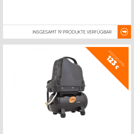
INSGESAMT
19 PRODUKTE
VERFÜGBAR
PREISBEISPIEL
123
€