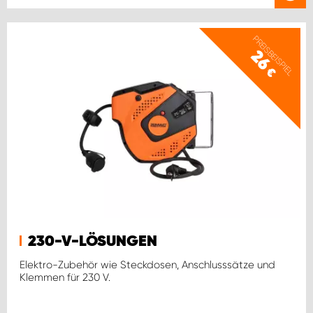
PREISBEISPIEL
26
€
230-V-LÖSUNGEN
Elektro-Zubehör wie Steckdosen, Anschlusssätze und
Klemmen für 230 V.