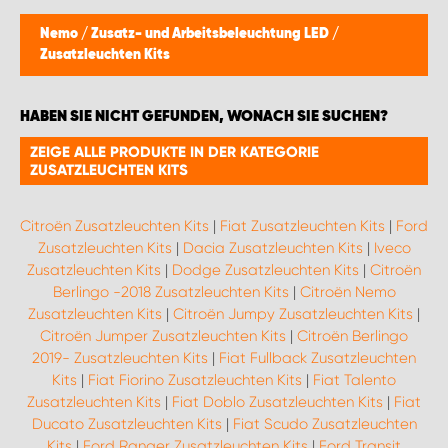
MONTAGEPARTNER WIEN 1230
Nemo
/
Zusatz- und Arbeitsbeleuchtung LED
/
Zusatzleuchten Kits
SCHAURAUM ÖSTERREICH
HABEN SIE NICHT GEFUNDEN, WONACH SIE SUCHEN?
ZEIGE ALLE PRODUKTE IN DER KATEGORIE
ZUSATZLEUCHTEN KITS
Citroën Zusatzleuchten Kits
|
Fiat Zusatzleuchten Kits
|
Ford
Zusatzleuchten Kits
|
Dacia Zusatzleuchten Kits
|
Iveco
Zusatzleuchten Kits
|
Dodge Zusatzleuchten Kits
|
Citroën
Berlingo -2018 Zusatzleuchten Kits
|
Citroën Nemo
Zusatzleuchten Kits
|
Citroën Jumpy Zusatzleuchten Kits
|
Citroën Jumper Zusatzleuchten Kits
|
Citroën Berlingo
2019- Zusatzleuchten Kits
|
Fiat Fullback Zusatzleuchten
Kits
|
Fiat Fiorino Zusatzleuchten Kits
|
Fiat Talento
Zusatzleuchten Kits
|
Fiat Doblo Zusatzleuchten Kits
|
Fiat
Ducato Zusatzleuchten Kits
|
Fiat Scudo Zusatzleuchten
Kits
|
Ford Ranger Zusatzleuchten Kits
|
Ford Transit