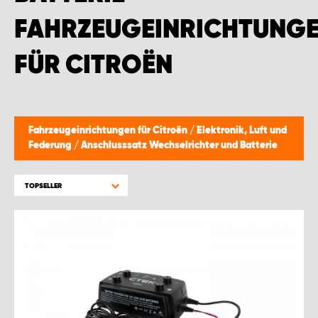
MONTAGEPARTNER WIEN 1230
FAHRZEUGEINRICHTUNG
SCHAURAUM ÖSTERREICH
FÜR CITROËN
Fahrzeugeinrichtungen für Citroën
/
Elektronik, Luft und
Federung
/
Anschlusssatz Wechselrichter und Batterie
TOPSELLER