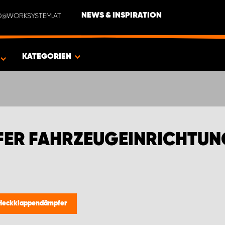
NFO@WORKSYSTEM.AT
NEWS & INSPIRATION
EN FÜR DACIA
KATEGORIEN
ER FAHRZEUGEINRICHTUNG
Heckklappendämpfer