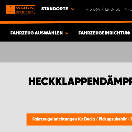
STANDORTE
+43 664 / 1240450 | I
FAHRZEUG AUSWÄHLEN
FAHRZEUGEINRICHTUNG
ERGEBNISSE ANZEIGEN -
341
ARTIKEL
HECKKLAPPENDÄMPF
Fahrzeugeinrichtungen für Dacia
/
Pickupzubehör
/