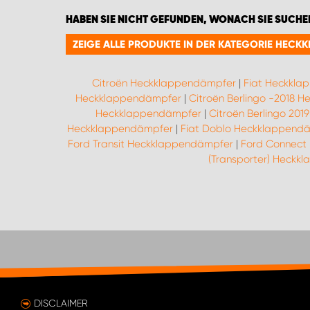
HABEN SIE NICHT GEFUNDEN, WONACH SIE SUCHE
ZEIGE ALLE PRODUKTE IN DER KATEGORIE HECK
Citroën Heckklappendämpfer
|
Fiat Heckkla
Heckklappendämpfer
|
Citroën Berlingo -2018 
Heckklappendämpfer
|
Citroën Berlingo 20
Heckklappendämpfer
|
Fiat Doblo Heckklappend
Ford Transit Heckklappendämpfer
|
Ford Connect
(Transporter) Heckk
DISCLAIMER