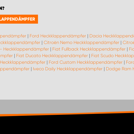
N?
KLAPPENDÄMPFER
ppendämpfer
|
Ford Heckklappendämpfer
|
Dacia Heckklappen
Heckklappendämpfer
|
Citroën Nemo Heckklappendämpfer
|
Citr
19- Heckklappendämpfer
|
Fiat Fullback Heckklappendämpfer
|
Fi
ämpfer
|
Fiat Ducato Heckklappendämpfer
|
Fiat Scudo Heckkl
 Heckklappendämpfer
|
Ford Custom Heckklappendämpfer
|
For
lappendämpfer
|
Iveco Daily Heckklappendämpfer
|
Dodge Ram 