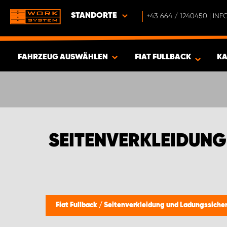
STANDORTE
+43 664 / 1240450 | I
FAHRZEUG AUSWÄHLEN
FIAT FULLBACK
KA
ERGEBNISSE ANZEIGEN -
349
ARTIKEL
SEITENVERKLEIDUNG
Fiat Fullback
/
Seitenverkleidung und Ladungssiche