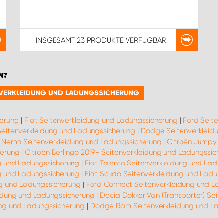
INSGESAMT
23 PRODUKTE
VERFÜGBAR
N?
TENVERKLEIDUNG UND LADUNGSSICHERUNG
herung
|
Fiat Seitenverkleidung und Ladungssicherung
|
Ford Seit
Seitenverkleidung und Ladungssicherung
|
Dodge Seitenverkleid
n Nemo Seitenverkleidung und Ladungssicherung
|
Citroën Jumpy 
herung
|
Citroën Berlingo 2019- Seitenverkleidung und Ladungssi
ng und Ladungssicherung
|
Fiat Talento Seitenverkleidung und La
g und Ladungssicherung
|
Fiat Scudo Seitenverkleidung und Lad
ng und Ladungssicherung
|
Ford Connect Seitenverkleidung und L
eidung und Ladungssicherung
|
Dacia Dokker Van (Transporter) Se
ung und Ladungssicherung
|
Dodge Ram Seitenverkleidung und L