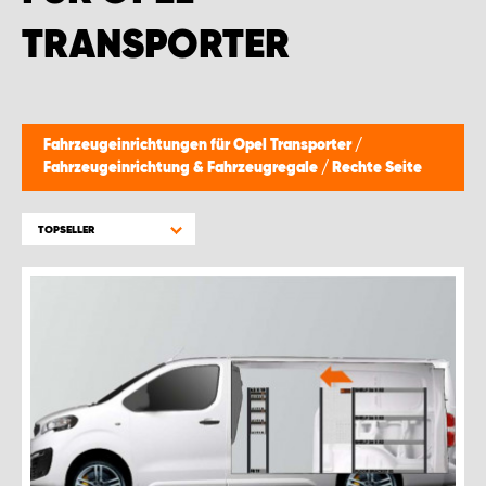
MONTAGEPARTNER WIEN 1230
TRANSPORTER
SCHAURAUM ÖSTERREICH
Fahrzeugeinrichtungen für Opel Transporter
/
Fahrzeugeinrichtung & Fahrzeugregale
/
Rechte Seite
TOPSELLER