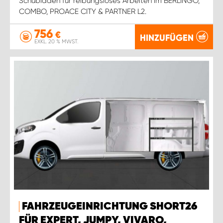
Schubladen für reibungsloses Arbeiten im BERLINGO,
COMBO, PROACE CITY & PARTNER L2.
756
€
HINZUFÜGEN
EXKL. 20 % MWST.
FAHRZEUGEINRICHTUNG SHORT26
FÜR EXPERT, JUMPY, VIVARO,