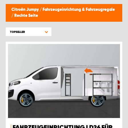
MONTAGEPARTNER WIEN 1230
Citroën Jumpy
/
Fahrzeugeinrichtung & Fahrzeugregale
/
Rechte Seite
SCHAURAUM ÖSTERREICH
TOPSELLER
FAHRZEUGEINRICHTUNG LD26 FÜR