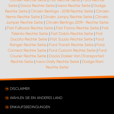
Citroën Rechte Seite
|
Fiat Rechte Seite
|
Ford Rechte
Seite
|
Dacia Rechte Seite
|
Iveco Rechte Seite
|
Dodge
Rechte Seite
|
Citroën Berlingo -2018 Rechte Seite
|
Citroën
Nemo Rechte Seite
|
Citroën Jumpy Rechte Seite
|
Citroën
Jumper Rechte Seite
|
Citroën Berlingo 2019- Rechte Seite
|
Fiat Fullback Rechte Seite
|
Fiat Fiorino Rechte Seite
|
Fiat
Talento Rechte Seite
|
Fiat Doblo Rechte Seite
|
Fiat
Ducato Rechte Seite
|
Fiat Scudo Rechte Seite
|
Ford
Ranger Rechte Seite
|
Ford Transit Rechte Seite
|
Ford
Connect Rechte Seite
|
Ford Custom Rechte Seite
|
Ford
Courier Rechte Seite
|
Dacia Dokker Van (Transporter)
Rechte Seite
|
Iveco Daily Rechte Seite
|
Dodge Ram
Rechte Seite
DISCLAIMER
WÄHLEN SIE EIN ANDERES LAND
EINKAUFSBEDINGUNGEN