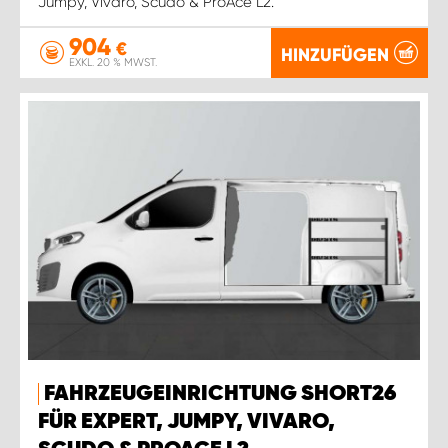
Jumpy, Vivaro, Scudo & ProAce L2.
904
€
HINZUFÜGEN
EXKL. 20 % MWST.
FAHRZEUGEINRICHTUNG SHORT26
FÜR EXPERT, JUMPY, VIVARO,