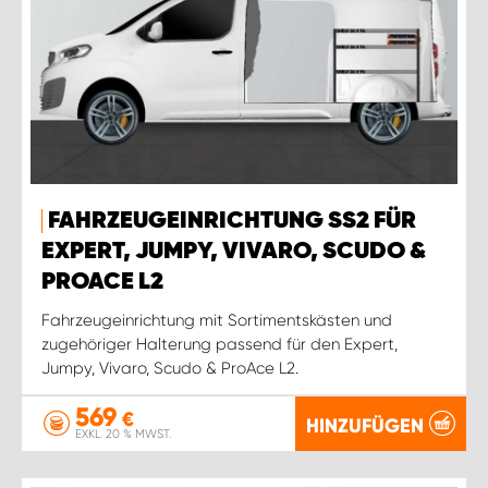
FAHRZEUGEINRICHTUNG SS2 FÜR
EXPERT, JUMPY, VIVARO, SCUDO &
PROACE L2
Fahrzeugeinrichtung mit Sortimentskästen und
zugehöriger Halterung passend für den Expert,
Jumpy, Vivaro, Scudo & ProAce L2.
569
€
HINZUFÜGEN
EXKL. 20 % MWST.