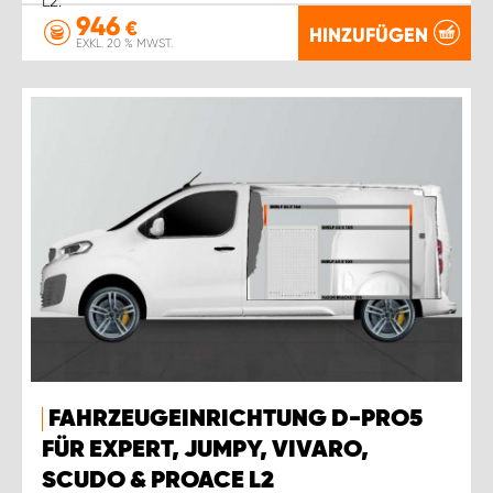
L2.
946
€
HINZUFÜGEN
EXKL. 20 % MWST.
FAHRZEUGEINRICHTUNG D-PRO5
FÜR EXPERT, JUMPY, VIVARO,
SCUDO & PROACE L2