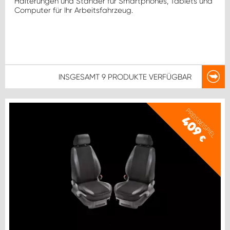
Halterungen und Ständer für Smartphones, Tablets und
Computer für Ihr Arbeitsfahrzeug.
INSGESAMT
9 PRODUKTE
VERFÜGBAR
PREISBEISPIEL
409
€