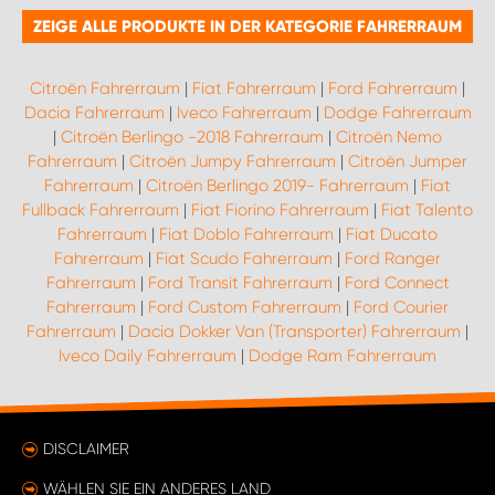
ZEIGE ALLE PRODUKTE IN DER KATEGORIE FAHRERRAUM
Citroën Fahrerraum
|
Fiat Fahrerraum
|
Ford Fahrerraum
|
Dacia Fahrerraum
|
Iveco Fahrerraum
|
Dodge Fahrerraum
|
Citroën Berlingo -2018 Fahrerraum
|
Citroën Nemo
Fahrerraum
|
Citroën Jumpy Fahrerraum
|
Citroën Jumper
Fahrerraum
|
Citroën Berlingo 2019- Fahrerraum
|
Fiat
Fullback Fahrerraum
|
Fiat Fiorino Fahrerraum
|
Fiat Talento
Fahrerraum
|
Fiat Doblo Fahrerraum
|
Fiat Ducato
Fahrerraum
|
Fiat Scudo Fahrerraum
|
Ford Ranger
Fahrerraum
|
Ford Transit Fahrerraum
|
Ford Connect
Fahrerraum
|
Ford Custom Fahrerraum
|
Ford Courier
Fahrerraum
|
Dacia Dokker Van (Transporter) Fahrerraum
|
Iveco Daily Fahrerraum
|
Dodge Ram Fahrerraum
DISCLAIMER
WÄHLEN SIE EIN ANDERES LAND