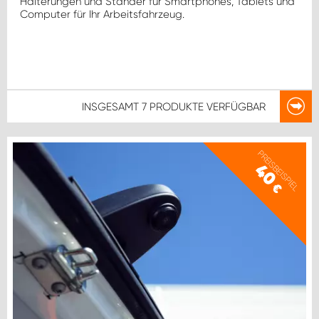
Halterungen und Ständer für Smartphones, Tablets und
Computer für Ihr Arbeitsfahrzeug.
INSGESAMT
7 PRODUKTE
VERFÜGBAR
PREISBEISPIEL
40
€