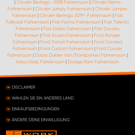
|
Citroën Berlingo -2018 Fahrerraum
|
Citroën Nemo
Fahrerraum
|
Citroën Jumpy Fahrerraum
|
Citroën Jumper
Fahrerraum
|
Citroën Berlingo 2019- Fahrerraum
|
Fiat
Fullback Fahrerraum
|
Fiat Fiorino Fahrerraum
|
Fiat Talento
Fahrerraum
|
Fiat Doblo Fahrerraum
|
Fiat Ducato
Fahrerraum
|
Fiat Scudo Fahrerraum
|
Ford Ranger
Fahrerraum
|
Ford Transit Fahrerraum
|
Ford Connect
Fahrerraum
|
Ford Custom Fahrerraum
|
Ford Courier
Fahrerraum
|
Dacia Dokker Van (Transporter) Fahrerraum
|
Iveco Daily Fahrerraum
|
Dodge Ram Fahrerraum
DISCLAIMER
WÄHLEN SIE EIN ANDERES LAND
EINKAUFSBEDINGUNGEN
ÄNDERE DEINE EINWILLIGUNG