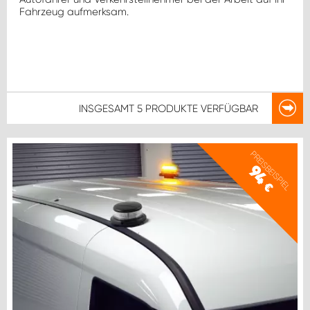
Fahrzeug aufmerksam.
INSGESAMT
5 PRODUKTE
VERFÜGBAR
PREISBEISPIEL
94
€