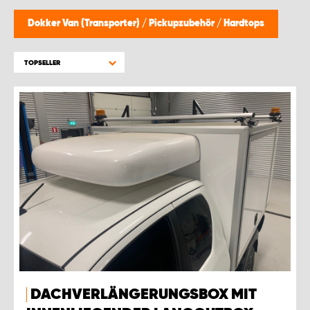
MONTAGEPARTNER WIEN 1230
Dokker Van (Transporter)
/
Pickupzubehör
/
Hardtops
SCHAURAUM ÖSTERREICH
TOPSELLER
DACHVERLÄNGERUNGSBOX MIT