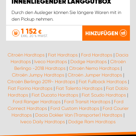
INNENLIEGENDER LANGGUTBOX
Durch den Ausleger können Sie längere Waren mit in
den Pickup nehmen.
1 152
€
HINZUFÜGEN
EXKL. 20 % MWST.
Citroën Hardtops
|
Fiat Hardtops
|
Ford Hardtops
|
Dacia
Hardtops
|
Iveco Hardtops
|
Dodge Hardtops
|
Citroën
Berlingo -2018 Hardtops
|
Citroën Nemo Hardtops
|
Citroën Jumpy Hardtops
|
Citroën Jumper Hardtops
|
Citroën Berlingo 2019- Hardtops
|
Fiat Fullback Hardtops
|
Fiat Fiorino Hardtops
|
Fiat Talento Hardtops
|
Fiat Doblo
Hardtops
|
Fiat Ducato Hardtops
|
Fiat Scudo Hardtops
|
Ford Ranger Hardtops
|
Ford Transit Hardtops
|
Ford
Connect Hardtops
|
Ford Custom Hardtops
|
Ford Courier
Hardtops
|
Dacia Dokker Van (Transporter) Hardtops
|
Iveco Daily Hardtops
|
Dodge Ram Hardtops