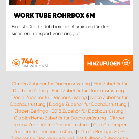
WORK TUBE ROHRBOX 6M
Eine stoßfeste Rohrbox aus Aluminium für den
sicheren Transport von Langgut.
744
€
HINZUFÜGEN
EXKL. 20 % MWST.
Citroën Zubehör für Dachausrüstung
|
Fiat Zubehör für
Dachausrüstung
|
Ford Zubehör für Dachausrüstung
|
Dacia Zubehör für Dachausrüstung
|
Iveco Zubehör für
Dachausrüstung
|
Dodge Zubehör für Dachausrüstung
|
Citroën Berlingo -2018 Zubehör für Dachausrüstung
|
Citroën Nemo Zubehör für Dachausrüstung
|
Citroën
Jumpy Zubehör für Dachausrüstung
|
Citroën Jumper
Zubehör für Dachausrüstung
|
Citroën Berlingo 2019-
Zubehör für Dachausrüstung
|
Fiat Fullback Zubehör für