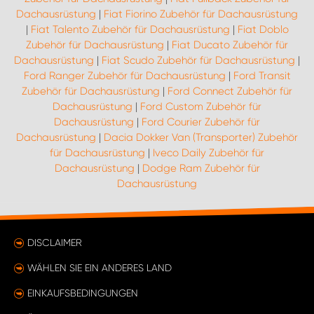
Dachausrüstung
|
Fiat Fiorino Zubehör für Dachausrüstung
|
Fiat Talento Zubehör für Dachausrüstung
|
Fiat Doblo
Zubehör für Dachausrüstung
|
Fiat Ducato Zubehör für
Dachausrüstung
|
Fiat Scudo Zubehör für Dachausrüstung
|
Ford Ranger Zubehör für Dachausrüstung
|
Ford Transit
Zubehör für Dachausrüstung
|
Ford Connect Zubehör für
Dachausrüstung
|
Ford Custom Zubehör für
Dachausrüstung
|
Ford Courier Zubehör für
Dachausrüstung
|
Dacia Dokker Van (Transporter) Zubehör
für Dachausrüstung
|
Iveco Daily Zubehör für
Dachausrüstung
|
Dodge Ram Zubehör für
Dachausrüstung
DISCLAIMER
WÄHLEN SIE EIN ANDERES LAND
EINKAUFSBEDINGUNGEN