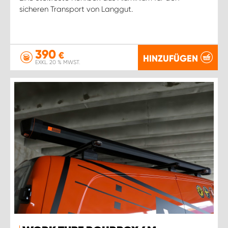
sicheren Transport von Langgut.
390
€
HINZUFÜGEN
EXKL. 20 % MWST.