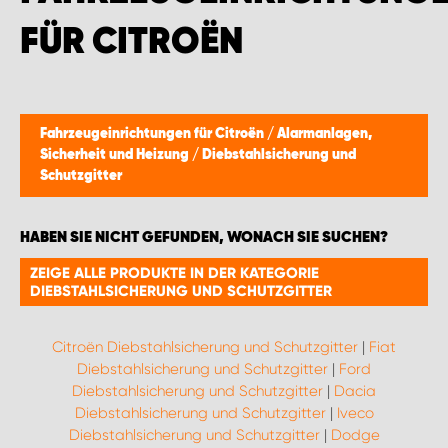
MONTAGEPARTNER WIEN 1230
FÜR CITROËN
SCHAURAUM ÖSTERREICH
Fahrzeugeinrichtungen für Citroën
/
Alarmanlagen,
Sicherheit und Heizung
/
Diebstahlsicherung und
Schutzgitter
HABEN SIE NICHT GEFUNDEN, WONACH SIE SUCHEN?
ZEIGE ALLE PRODUKTE IN DER KATEGORIE
DIEBSTAHLSICHERUNG UND SCHUTZGITTER
Citroën Diebstahlsicherung und Schutzgitter
|
Fiat
Diebstahlsicherung und Schutzgitter
|
Ford
Diebstahlsicherung und Schutzgitter
|
Dacia
Diebstahlsicherung und Schutzgitter
|
Iveco
Diebstahlsicherung und Schutzgitter
|
Dodge