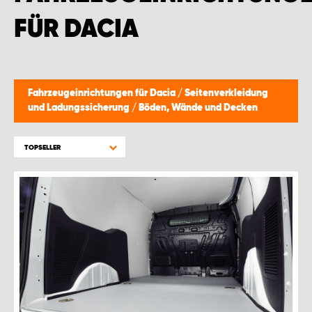
MONTAGEPARTNER WIEN 1230
FÜR DACIA
SCHAURAUM ÖSTERREICH
Fahrzeugeinrichtungen für Dacia
/
Seitenverkleidung
und Ladungssicherung
/
Böden, Wände und Decken
TOPSELLER