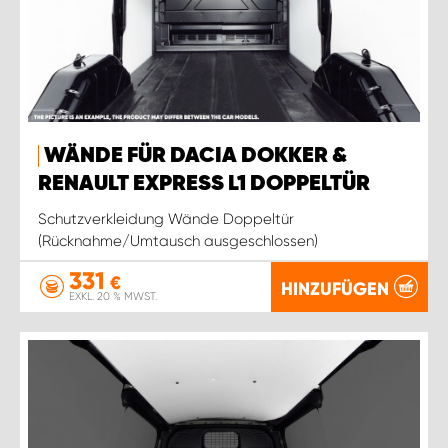
WÄNDE FÜR DACIA DOKKER &
RENAULT EXPRESS L1 DOPPELTÜR
Schutzverkleidung Wände Doppeltür
(Rücknahme/Umtausch ausgeschlossen)
331
€
HINZUFÜGEN
EXKL. 20 % MWST.