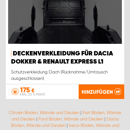
DECKENVERKLEIDUNG FÜR DACIA
DOKKER & RENAULT EXPRESS L1
Schutzverkleidung Dach (Rücknahme/Umtausch
ausgeschlossen)
175
€
HINZUFÜGEN
EXKL. 20 % MWST.
Citroën Böden, Wände und Decken
|
Fiat Böden, Wände
und Decken
|
Ford Böden, Wände und Decken
|
Dacia
Böden, Wände und Decken
|
Iveco Böden, Wände und