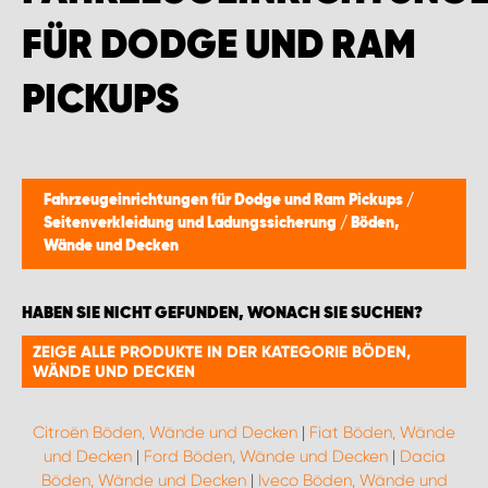
MONTAGEPARTNER WIEN 1230
FÜR DODGE UND RAM
SCHAURAUM ÖSTERREICH
PICKUPS
Fahrzeugeinrichtungen für Dodge und Ram Pickups
/
Seitenverkleidung und Ladungssicherung
/
Böden,
Wände und Decken
HABEN SIE NICHT GEFUNDEN, WONACH SIE SUCHEN?
ZEIGE ALLE PRODUKTE IN DER KATEGORIE BÖDEN,
WÄNDE UND DECKEN
Citroën Böden, Wände und Decken
|
Fiat Böden, Wände
und Decken
|
Ford Böden, Wände und Decken
|
Dacia
Böden, Wände und Decken
|
Iveco Böden, Wände und