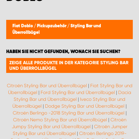
MONTAGEPARTNER WIEN 1230
SCHAURAUM ÖSTERREICH
Fiat Doblo
/
Pickupzubehör
/
Styling Bar und
Überrollbügel
HABEN SIE NICHT GEFUNDEN, WONACH SIE SUCHEN?
ZEIGE ALLE PRODUKTE IN DER KATEGORIE STYLING BAR
UND ÜBERROLLBÜGEL
Citroën Styling Bar und Überrollbügel
|
Fiat Styling Bar und
Überrollbügel
|
Ford Styling Bar und Überrollbügel
|
Dacia
Styling Bar und Überrollbügel
|
Iveco Styling Bar und
Überrollbügel
|
Dodge Styling Bar und Überrollbügel
|
Citroën Berlingo -2018 Styling Bar und Überrollbügel
|
Citroën Nemo Styling Bar und Überrollbügel
|
Citroën
Jumpy Styling Bar und Überrollbügel
|
Citroën Jumper
Styling Bar und Überrollbügel
|
Citroën Berlingo 2019-