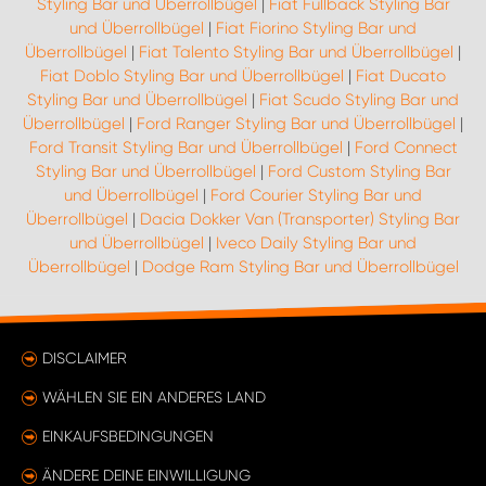
Styling Bar und Überrollbügel
|
Fiat Fullback Styling Bar
und Überrollbügel
|
Fiat Fiorino Styling Bar und
Überrollbügel
|
Fiat Talento Styling Bar und Überrollbügel
|
Fiat Doblo Styling Bar und Überrollbügel
|
Fiat Ducato
Styling Bar und Überrollbügel
|
Fiat Scudo Styling Bar und
Überrollbügel
|
Ford Ranger Styling Bar und Überrollbügel
|
Ford Transit Styling Bar und Überrollbügel
|
Ford Connect
Styling Bar und Überrollbügel
|
Ford Custom Styling Bar
und Überrollbügel
|
Ford Courier Styling Bar und
Überrollbügel
|
Dacia Dokker Van (Transporter) Styling Bar
und Überrollbügel
|
Iveco Daily Styling Bar und
Überrollbügel
|
Dodge Ram Styling Bar und Überrollbügel
DISCLAIMER
WÄHLEN SIE EIN ANDERES LAND
EINKAUFSBEDINGUNGEN
ÄNDERE DEINE EINWILLIGUNG