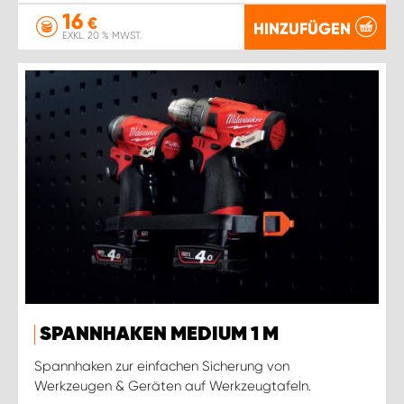
16
€
HINZUFÜGEN
EXKL. 20 % MWST.
SPANNHAKEN MEDIUM 1 M
Spannhaken zur einfachen Sicherung von
Werkzeugen & Geräten auf Werkzeugtafeln.