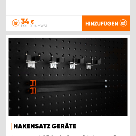
34
€
HINZUFÜGEN
EXKL. 20 % MWST.
HAKENSATZ GERÄTE