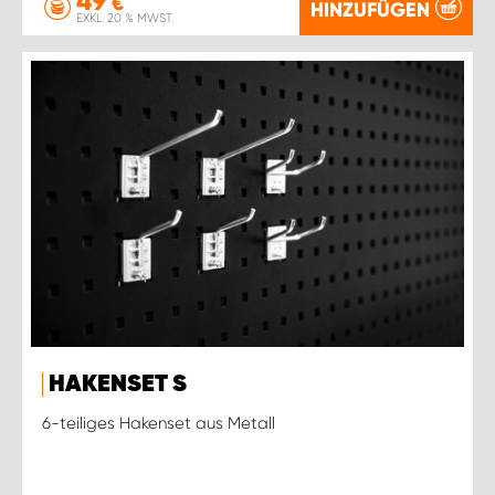
49
€
HINZUFÜGEN
EXKL. 20 % MWST.
HAKENSET S
6-teiliges Hakenset aus Metall