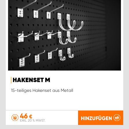
HAKENSET M
15-teiliges Hakenset aus Metall
46
€
HINZUFÜGEN
EXKL. 20 % MWST.