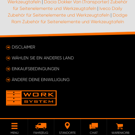
Werkzeugtafeln
|
Dacia Dokker Van (Transporter) Zubehör
für Seitenelemente und Werkzeugtafeln
|
Iveco Daily
Zubehör für Seitenelemente und Werkzeugtafeln
|
Dodge
Ram Zubehör für Seitenelemente und Werkzeugtafeln
DISCLAIMER
WÄHLEN SIE EIN ANDERES LAND
EINKAUFSBEDINGUNGEN
ÄNDERE DEINE EINWILLIGUNG
MENÜ
FAHRZEUG
STANDORTE
CHAT
WARENKORB