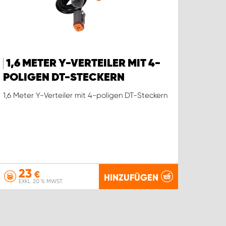
1,6 METER Y-VERTEILER MIT 4-
POLIGEN DT-STECKERN
1,6 Meter Y-Verteiler mit 4-poligen DT-Steckern
23
€
HINZUFÜGEN
EXKL. 20 % MWST.