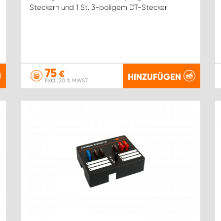
Steckern und 1 St. 3-poligem DT-Stecker
75
€
HINZUFÜGEN
EXKL. 20 % MWST.