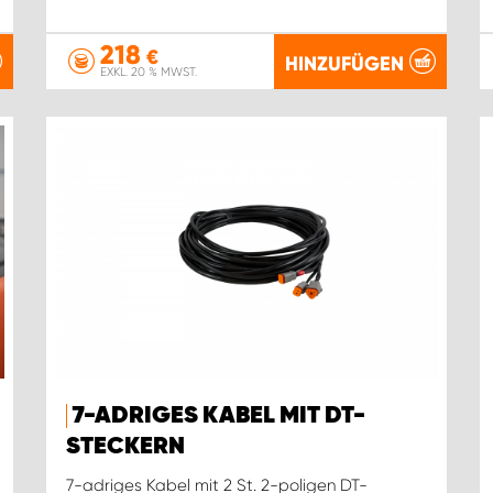
218
€
HINZUFÜGEN
EXKL. 20 % MWST.
7-ADRIGES KABEL MIT DT-
STECKERN
7-adriges Kabel mit 2 St. 2-poligen DT-