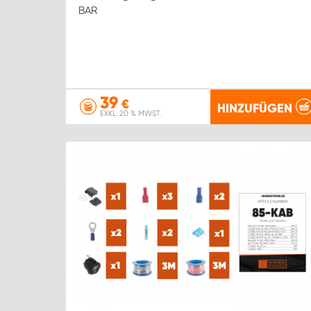
BAR
39
€
HINZUFÜGEN
EXKL. 20 % MWST.