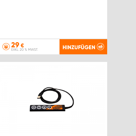
29
€
HINZUFÜGEN
EXKL. 20 % MWST.