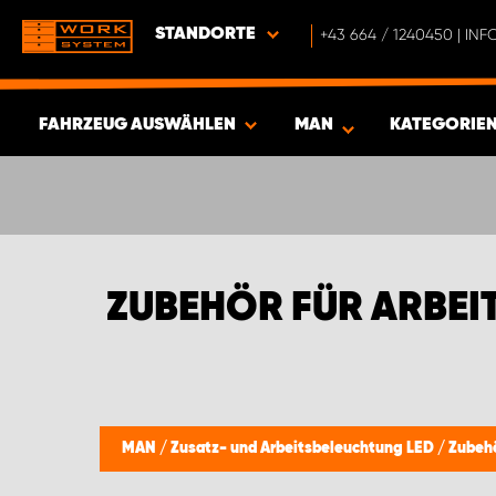
STANDORTE
+43 664 / 1240450 | I
FAHRZEUG AUSWÄHLEN
MAN
KATEGORIE
ERGEBNISSE ANZEIGEN -
402
ARTIKEL
ZUBEHÖR FÜR ARBE
MAN
/
Zusatz- und Arbeitsbeleuchtung LED
/
Zubehö