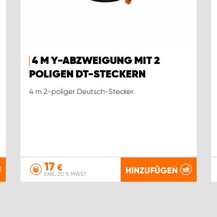
4 M Y-ABZWEIGUNG MIT 2
POLIGEN DT-STECKERN
4 m 2-poliger Deutsch-Stecker.
17
€
HINZUFÜGEN
EXKL. 20 % MWST.