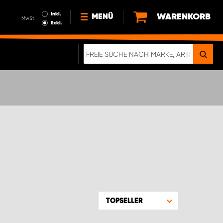
Inkl.
WARENKORB
MENÜ
MwSt.
Exkl.
NEWS
ÜBER UNS
NACHHALTIGKEIT
DIGITALE BROSCHÜRE
WERDEN SIE PROPARTNER!
AGB ÖSTERREICH
DATENSCHUTZERKLÄRUNG
IMPRESSUM
TOPSELLER