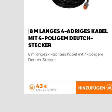
8 M LANGES 4-ADRIGES KABEL
MIT 4-POLIGEM DEUTCH-
STECKER
8 m langes 4-adriges Kabel mit 4-poligem
Deutch-Stecker
43
€
HINZUFÜGEN
EXKL. 20 % MWST.