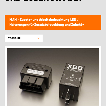
MONTAGEPARTNER WIEN 1230
SCHAURAUM ÖSTERREICH
MAN
/
Zusatz- und Arbeitsbeleuchtung LED
/
Halterungen für Zusatzbeleuchtung und Zubehör
TOPSELLER