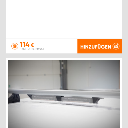
114
€
HINZUFÜGEN
EXKL. 20 % MWST.