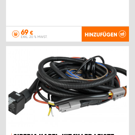
69
€
HINZUFÜGEN
EXKL. 20 % MWST.