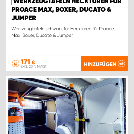
WERKZEUGTAFELN HECKTÜREN FÜR
PROACE MAX, BOXER, DUCATO &
JUMPER
Werkzeugtafeln schwarz für Hecktüren für Proace
Max, Boxer, Ducato & Jumper
171
€
HINZUFÜGEN
EXKL. 20 % MWST.