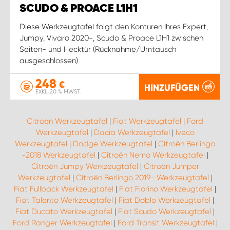
SCUDO & PROACE L1H1
Diese Werkzeugtafel folgt den Konturen Ihres Expert,
Jumpy, Vivaro 2020-, Scudo & Proace L1H1 zwischen
Seiten- und Hecktür (Rücknahme/Umtausch
ausgeschlossen)
248
€
HINZUFÜGEN
EXKL. 20 % MWST.
Citroën Werkzeugtafel
|
Fiat Werkzeugtafel
|
Ford
Werkzeugtafel
|
Dacia Werkzeugtafel
|
Iveco
Werkzeugtafel
|
Dodge Werkzeugtafel
|
Citroën Berlingo
-2018 Werkzeugtafel
|
Citroën Nemo Werkzeugtafel
|
Citroën Jumpy Werkzeugtafel
|
Citroën Jumper
Werkzeugtafel
|
Citroën Berlingo 2019- Werkzeugtafel
|
Fiat Fullback Werkzeugtafel
|
Fiat Fiorino Werkzeugtafel
|
Fiat Talento Werkzeugtafel
|
Fiat Doblo Werkzeugtafel
|
Fiat Ducato Werkzeugtafel
|
Fiat Scudo Werkzeugtafel
|
Ford Ranger Werkzeugtafel
|
Ford Transit Werkzeugtafel
|