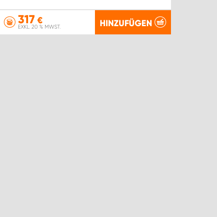
317
€
HINZUFÜGEN
EXKL. 20 % MWST.