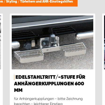
tem
/
Styling
/
Türleitern und AHK-Einstiegshilfen
EDELSTAHLTRITT/-STUFE FÜR
ANHÄNGERKUPPLUNGEN 600
MM
für Anhängerkupplungen - bitte Zeichnung
beachten - leichterer Einstieg