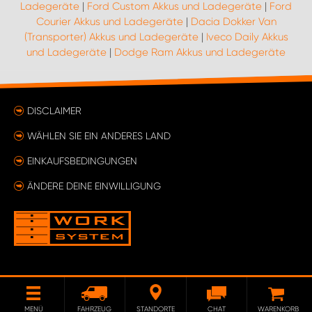
Ladegeräte
|
Ford Custom Akkus und Ladegeräte
|
Ford
Courier Akkus und Ladegeräte
|
Dacia Dokker Van
(Transporter) Akkus und Ladegeräte
|
Iveco Daily Akkus
und Ladegeräte
|
Dodge Ram Akkus und Ladegeräte
DISCLAIMER
WÄHLEN SIE EIN ANDERES LAND
EINKAUFSBEDINGUNGEN
ÄNDERE DEINE EINWILLIGUNG
MENÜ
FAHRZEUG
STANDORTE
CHAT
WARENKORB