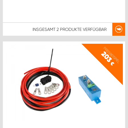
INSGESAMT
2 PRODUKTE
VERFÜGBAR
PREISBEISPIEL
203
€