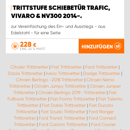
TRITTSTUFE SCHIEBETÜR TRAFIC,
VIVARO & NV300 2014-.
zur Vereinfachung des Ein- und Ausstiegs - aus
Edelstahl - für eine Seite
228
€
HINZUFÜGEN
EXKL. 20 % MWST.
Citroën Trittbretter
|
Fiat Trittbretter
|
Ford Trittbretter
|
Dacia Trittbretter
|
Iveco Trittbretter
|
Dodge Trittbretter
|
Citroën Berlingo -2018 Trittbretter
|
Citroën Nemo
Trittbretter
|
Citroën Jumpy Trittbretter
|
Citroën Jumper
Trittbretter
|
Citroën Berlingo 2019- Trittbretter
|
Fiat
Fullback Trittbretter
|
Fiat Fiorino Trittbretter
|
Fiat Talento
Trittbretter
|
Fiat Doblo Trittbretter
|
Fiat Ducato
Trittbretter
|
Fiat Scudo Trittbretter
|
Ford Ranger
Trittbretter
|
Ford Transit Trittbretter
|
Ford Connect
Trittbretter
|
Ford Custom Trittbretter
|
Ford Courier