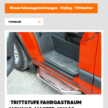
MONTAGEPARTNER WIEN 1230
Nissan Fahrzeugeinrichtungen
/
Styling
/
Trittbretter
SCHAURAUM ÖSTERREICH
TOPSELLER
TRITTSTUFE FAHRGASTRAUM