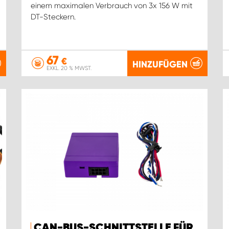
einem maximalen Verbrauch von 3x 156 W mit
DT-Steckern.
67
€
HINZUFÜGEN
EXKL. 20 % MWST.
CAN-BUS-SCHNITTSTELLE FÜR