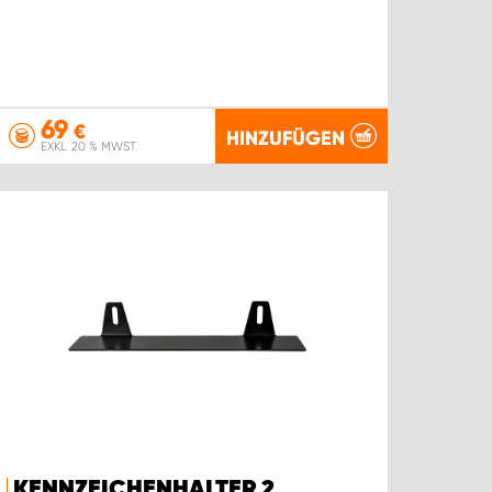
69
€
HINZUFÜGEN
EXKL. 20 % MWST.
KENNZEICHENHALTER 2