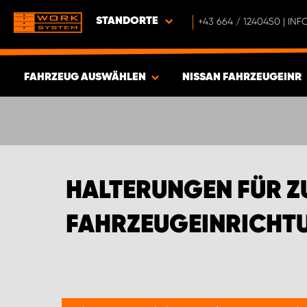
STANDORTE
+43 664 / 1240450 | I
FAHRZEUG AUSWÄHLEN
NISSAN FAHRZEUGEINR
ERGEBNISSE ANZEIGEN -
573
ARTIKEL
HALTERUNGEN FÜR Z
FAHRZEUGEINRICHT