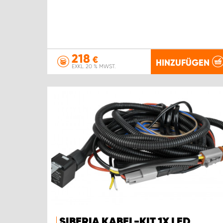
218
€
HINZUFÜGEN
EXKL. 20 % MWST.
SIBERIA KABEL-KIT 1X LED