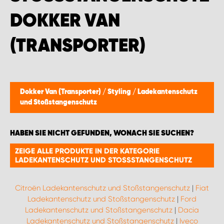
MONTAGEPARTNER WIEN 1230
OKKER VAN (
SCHAURAUM ÖSTERREICH
TRANSPORTER)
Dokker Van (Transporter)
/
Styling
/
Ladekantenschutz
und Stoßstangenschutz
HABEN SIE NICHT GEFUNDEN, WONACH SIE SUCHEN?
ZEIGE ALLE PRODUKTE IN DER KATEGORIE
LADEKANTENSCHUTZ UND STOSSSTANGENSCHUTZ
Citroën Ladekantenschutz und Stoßstangenschutz
|
Fiat
Ladekantenschutz und Stoßstangenschutz
|
Ford
Ladekantenschutz und Stoßstangenschutz
|
Dacia
Ladekantenschutz und Stoßstangenschutz
|
Iveco