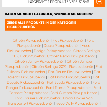
INSGESAMT
1 PRODUKTE
VERFÜGBAR
HABEN SIE NICHT GEFUNDEN, WONACH SIE SUCHEN?
ZEIGE ALLE PRODUKTE IN DER KATEGORIE
PICKUPZUBEHÖR
Citroën Pickupzubehör
|
Fiat Pickupzubehör
|
Ford
Pickupzubehör
|
Dacia Pickupzubehör
|
Iveco
Pickupzubehör
|
Dodge Pickupzubehör
|
Citroën Berlingo
-2018 Pickupzubehör
|
Citroën Nemo Pickupzubehör
|
Citroën Jumpy Pickupzubehör
|
Citroën Jumper
Pickupzubehör
|
Citroën Berlingo 2019- Pickupzubehör
|
Fiat
Fullback Pickupzubehör
|
Fiat Fiorino Pickupzubehör
|
Fiat
Talento Pickupzubehör
|
Fiat Doblo Pickupzubehör
|
Fiat
Ducato Pickupzubehör
|
Fiat Scudo Pickupzubehör
|
Ford
Ranger Pickupzubehör
|
Ford Transit Pickupzubehör
|
Ford
Connect Pickupzubehör
|
Ford Custom Pickupzubehör
|
Ford Courier Pickupzubehör
|
Dacia Dokker Van
(Transporter) Pickupzubehör
|
Iveco Daily Pickupzubehör
|